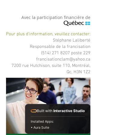
Avec la participation financière de
Pour plus d'information
, veuillez contacter:
Stéphane Laliberté
Responsable de la francisation
(514) 271 8207
poste 229
francisationclam@yahoo.ca
7200 rue Hutchison, suite 110, Montréal,
Qc, H3N 1Z2
Built with
Interactive Studio
Installed Apps:
• Aura Suite